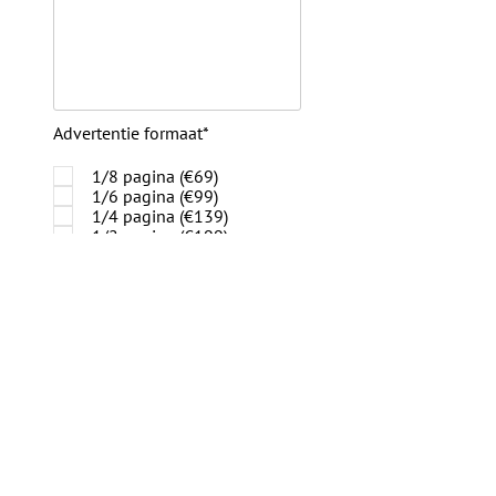
Advertentie formaat*
1/8 pagina (€69)
1/6 pagina (€99)
1/4 pagina (€139)
1/2 pagina (€199)
1/1 pagina (€379)
1/1 kaft binnenkant (€549)
1/1 kaft buitenkant (€679)
Send Message